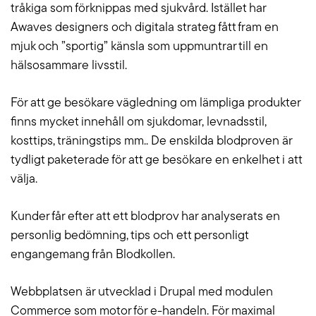
tråkiga som förknippas med sjukvård. Istället har
Awaves designers och digitala strateg fått fram en
mjuk och ”sportig” känsla som uppmuntrar till en
Blogg
hälsosammare livsstil.
Jobba hos oss
För att ge besökare vägledning om lämpliga produkter
finns mycket innehåll om sjukdomar, levnadsstil,
Lediga jobb
kosttips, träningstips mm.. De enskilda blodproven är
tydligt paketerade för att ge besökare en enkelhet i att
Om oss
välja.
Kollektivavtal
Kunder får efter att ett blodprov har analyserats en
personlig bedömning, tips och ett personligt
CSR
engangemang från Blodkollen.
English
Webbplatsen är utvecklad i Drupal med modulen
Commerce som motor för e-handeln. För maximal