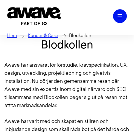
Hem
Kunder & Case
Blodkollen
Blodkollen
Case
Awave har ansvarat för förstudie, kravspecifikation, UX,
design, utveckling, projektledning och givetvis
Våra tjänster
installation. Nu börjar den gemensamma resan där
Awave med sin expertis inom digital närvaro och SEO
tillsammans med Blodkollen beger sig ut på resan mot
Kontakt
att ta marknadsandelar.
Awave har varit med och skapat en stilren och
Kunskap & Inspiration
inbjudande design som skall råda bot på det hårda och