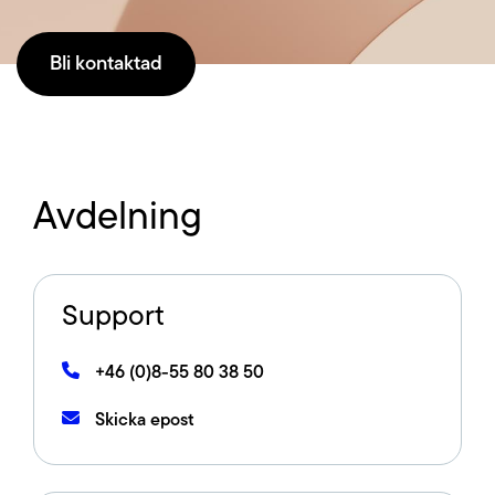
Bli kontaktad
Blogg
Jobba hos oss
Lediga jobb
Avdelning
Om oss
Support
Kollektivavtal
+46 (0)8-55 80 38 50
CSR
Skicka epost
English