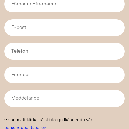
Efternamn
*
E-
post
*
Telefon
*
Företag
*
Meddelande
Genom att klicka på skicka godkänner du vår
personuppgiftspolicy