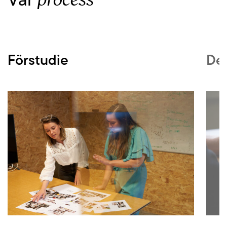
Vår
Förstudie
De