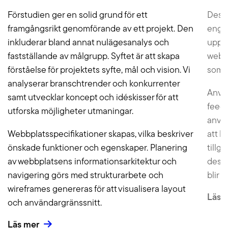
Förstudien ger en solid grund för ett
Desig
framgångsrikt genomförande av ett projekt. Den
engag
inkluderar bland annat nulägesanalys och
upple
fastställande av målgrupp. Syftet är att skapa
webbp
förståelse för projektets syfte, mål och vision. Vi
som t
analyserar branschtrender och konkurrenter
Använ
samt utvecklar koncept och idéskisser för att
feedb
utforska möjligheter utmaningar.
använ
Webbplatsspecifikationer skapas, vilka beskriver
att b
önskade funktioner och egenskaper. Planering
tillg
av webbplatsens informationsarkitektur och
desig
navigering görs med strukturarbete och
blir 
wireframes genereras för att visualisera layout
Läs 
och användargränssnitt.
Läs mer