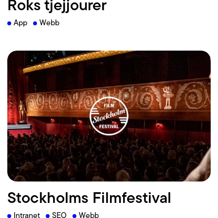
Roks tjejjourer
App
Webb
Läs mer
Stockholms Filmfestival
Intranet
SEO
Webb