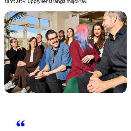
samt att vi uppfyller stränga miljökrav.