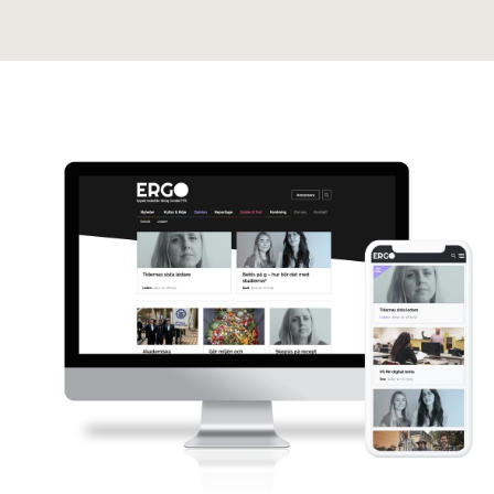
Blogg
Jobba hos oss
Lediga jobb
Om oss
Kollektivavtal
CSR
English