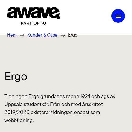
Hem
Kunder & Case
Ergo
Case
Ergo
Våra tjänster
Tidningen Ergo grundades redan 1924 och ägs av
Kontakt
Uppsala studentkår. Från och med årsskiftet
2019/2020 existerar tidningen endast som
webbtidning.
Kunskap & Inspiration