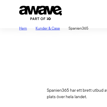
Hem
Kunder & Case
Spanien365
Strate
Vi hjälpe
GEO: Bli vald i
säkerstäl
Tech
AI-genererade
Webb, app
svar
jobbar i
Spanien365 har ett brett utbud a
Laravel m
Ditt nästa lead googlar inte – de
Förva
plats över hela landet.
frågar AI. Med GEO (Generative
Engine Optimization) gör vi ditt
När du lå