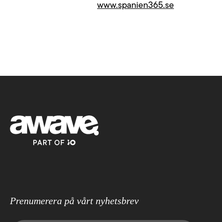
varumärke synligt i verktyg som
www.spanien365.se
händer. V
Chat GPT, Perplexity och AI
skräddars
Overview.
Läs mer
Prenumerera på vårt nyhetsbrev
E-post
(Obligatoriskt)