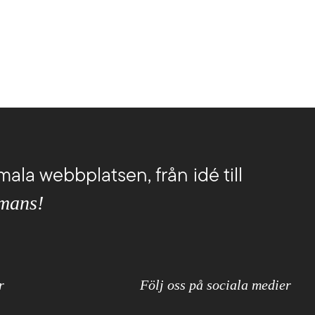
Lediga jobb
a dig i WCAG-krav och utveckla upplevelser
g nå fler.
Om oss
Kollektivavtal
CSR
English
mala webbplatsen, från idé till
mmans!
r
Följ oss på sociala medier