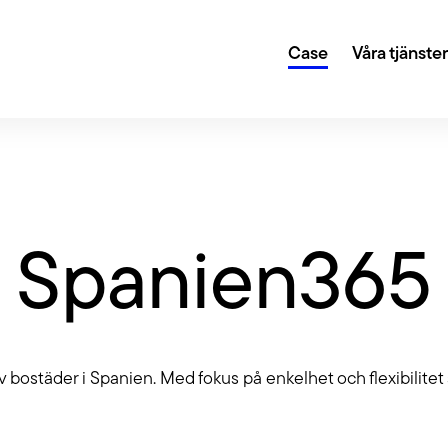
Case
Våra tjänste
gi och digital transformation
Creative
r dig sätta en plan för din digitala närvaro och
Genom kreat
Spanien365
la att du når dina mål.
design lyfter
Growth 
 eller en annan teknisk lösning? Vi fixar det. Och
Med hjälp av
 CMS som WordPress, Umbraco, Drupal, Storyblok,
hjälper vi di
v bostäder i Spanien. Med fokus på enkelhet och flexibilite
ed fler.
ltning
Tillgäng
ter oss sköta det löpande arbetet är din site i trygga
Vi har lång e