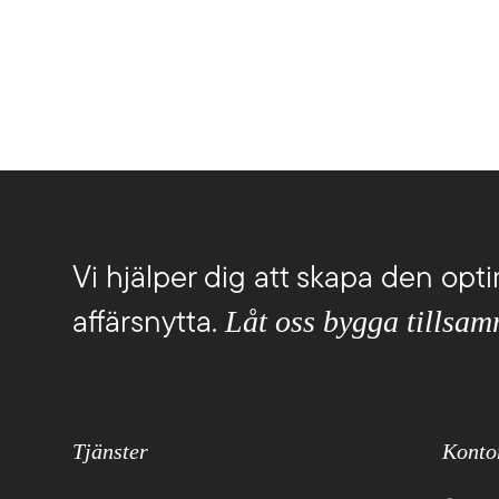
i sköter drift, förvaltning och support och
och kan guid
yr tjänster efter dina behov.
som hjälper di
Vi hjälper dig att skapa den opti
Låt oss bygga tillsa
affärsnytta.
Tjänster
Konto