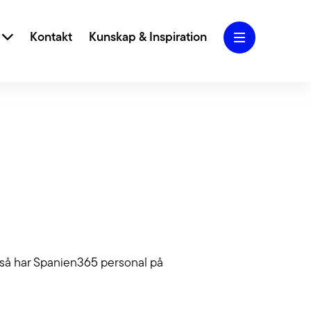
r
Kontakt
Kunskap & Inspiration
iva designkoncept och användarcentrerad
 vi ditt varumärke och webbplats till nya höjder.
Marketing
Blogg
 SEO, SEM, Performance Marketing och Analys
g att skapa och ta hand om din trafik.
t så har Spanien365 personal på
Jobba hos oss
lighet
rfarenhet av att jobba med tillgängliga webbar