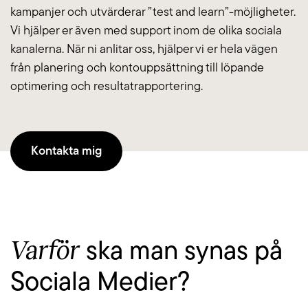
kampanjer och utvärderar ”test and learn”-möjligheter.
Vi hjälper er även med support inom de olika sociala
Blogg
kanalerna. När ni anlitar oss, hjälper vi er hela vägen
från planering och kontouppsättning till löpande
Jobba hos oss
optimering och resultatrapportering.
Lediga jobb
Kontakta mig
Om oss
Kollektivavtal
CSR
Varför
ska man synas på
English
Sociala Medier?