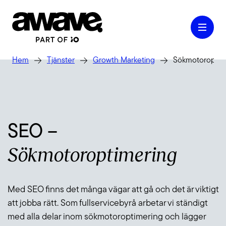
Hem
Tjänster
Growth Marketing
Sökmotoroptim
Case
SEO –
Våra tjänster
Sökmotoroptimering
Kontakt
Med SEO finns det många vägar att gå och det är viktigt
att jobba rätt. Som fullservicebyrå arbetar vi ständigt
Kunskap & Inspiration
med alla delar inom sökmotoroptimering och lägger