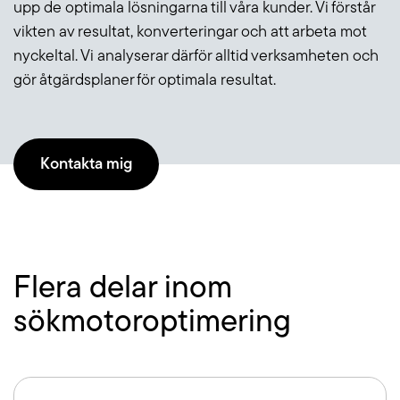
upp de optimala lösningarna till våra kunder. Vi förstår
vikten av resultat, konverteringar och att arbeta mot
nyckeltal. Vi analyserar därför alltid verksamheten och
Blogg
gör åtgärdsplaner för optimala resultat.
Jobba hos oss
Lediga jobb
Kontakta mig
Om oss
Kollektivavtal
Flera delar inom
CSR
sökmotoroptimering
English