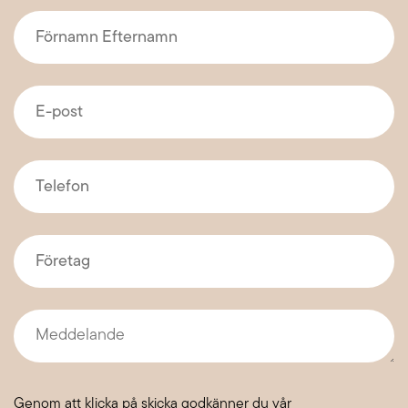
Förnamn
Efternamn
*
E-
post
*
Telefon
*
Företag
*
Meddelande
Genom att klicka på skicka godkänner du vår