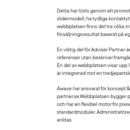
varumärke synligt i verktyg som
händer. V
Chat GPT, Perplexity och AI
Detta har lösts genom att promota
skräddars
Overview.
slidermodell, ha tydliga kontakty
webbplatsen finns det tre olika i
Läs mer
försäljningsresultat baserat på eg
En viktig del för Adviser Partner
referenser utan beskriver framgå
En del av webbplatsen visar upp 
är integrerad mot en tredjepartsl
Awave har ansvarat för koncept &
partner.se.Webbplatsen bygger p
och har en flexibel motor för pres
standardmoduler. Administratöre
anlitas.