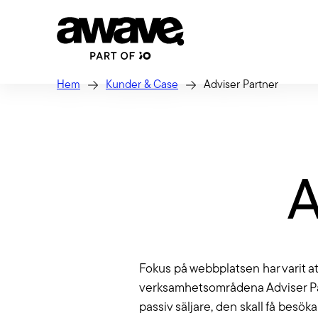
Hem
Kunder & Case
Adviser Partner
Strate
Vi hjälpe
GEO: Bli vald i
A
säkerstäl
Tech
AI-genererade
Webb, app
svar
jobbar i
Fokus på webbplatsen har varit att 
Laravel m
Ditt nästa lead googlar inte – de
Förva
verksamhetsområdena Adviser Par
frågar AI. Med GEO (Generative
passiv säljare, den skall få besö
Engine Optimization) gör vi ditt
När du lå