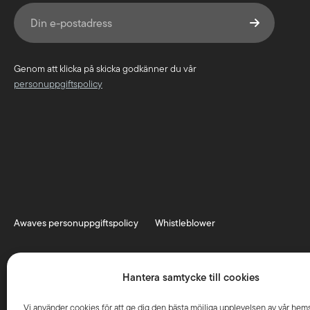
E-post
(Obligatoriskt)
Genom att klicka på skicka godkänner du vår
personuppgiftspolicy
Awaves personuppgiftspolicy
Whistleblower
Hantera samtycke till cookies
Vi använder cookies för att ge dig den bästa möjliga upplevelsen av vår hem