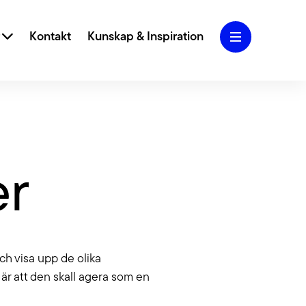
r
Kontakt
Kunskap & Inspiration
iva designkoncept och användarcentrerad
er
 vi ditt varumärke och webbplats till nya höjder.
Marketing
Blogg
 SEO, SEM, Performance Marketing och Analys
g att skapa och ta hand om din trafik.
och visa upp de olika
Jobba hos oss
lighet
r att den skall agera som en
rfarenhet av att jobba med tillgängliga webbar