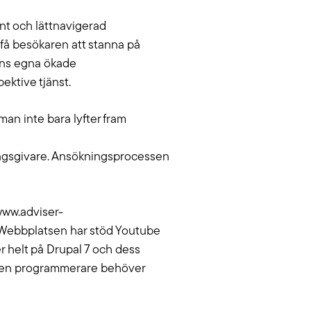
Lediga jobb
a dig i WCAG-krav och utveckla upplevelser
ant och lättnavigerad
g nå fler.
Om oss
t få besökaren att stanna på
 ens egna ökade
ektive tjänst.
Kollektivavtal
man inte bara lyfter fram
CSR
dragsgivare. Ansökningsprocessen
English
www.adviser-
 Webbplatsen har stöd Youtube
er helt på Drupal 7 och dess
tt en programmerare behöver