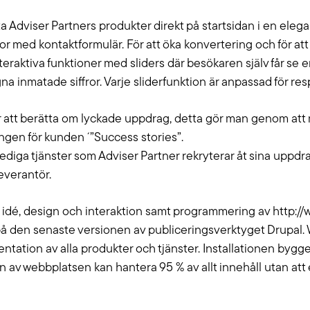
i sköter drift, förvaltning och support och
och kan guid
 Adviser Partners produkter direkt på startsidan i en eleg
yr tjänster efter dina behov.
som hjälper di
tor med kontaktformulär. För att öka konvertering och för at
nteraktiva funktioner med sliders där besökaren själv får se
na inmatade siffror. Varje sliderfunktion är anpassad för resp
 är att berätta om lyckade uppdrag, detta gör man genom att 
ngen för kunden ´”Success stories”.
lediga tjänster som Adviser Partner rekryterar åt sina upp
everantör.
 idé, design och interaktion samt programmering av http://
å den senaste versionen av publiceringsverktyget Drupal.
entation av alla produkter och tjänster. Installationen bygg
n av webbplatsen kan hantera 95 % av allt innehåll utan a