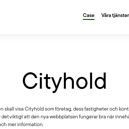
Case
Våra tjänste
gi och digital transformation
Creative
r dig sätta en plan för din digitala närvaro och
Genom kreat
Cityhold
la att du når dina mål.
design lyfter
Growth 
 eller en annan teknisk lösning? Vi fixar det. Och
Med hjälp av
 CMS som WordPress, Umbraco, Drupal, Storyblok,
hjälper vi di
skall visa Cityhold som företag, dess fastigheter och kont
ed fler.
ltning
Tillgäng
 det viktigt att den nya webbplatsen fungerar bra när inneh
 och mer information.
ter oss sköta det löpande arbetet är din site i trygga
Vi har lång e