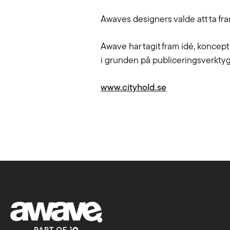
varumärke synligt i verktyg som
händer. V
Chat GPT, Perplexity och AI
Awaves designers valde att ta fr
skräddars
Overview.
Awave har tagit fram idé, koncep
Läs mer
i grunden på publiceringsverktyg
www.cityhold.se