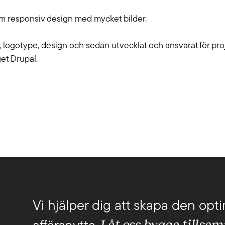
i sköter drift, förvaltning och support och
och kan guid
am responsiv design med mycket bilder.
yr tjänster efter dina behov.
som hjälper di
t, logotype, design och sedan utvecklat och ansvarat för p
et Drupal.
Vi hjälper dig att skapa den opti