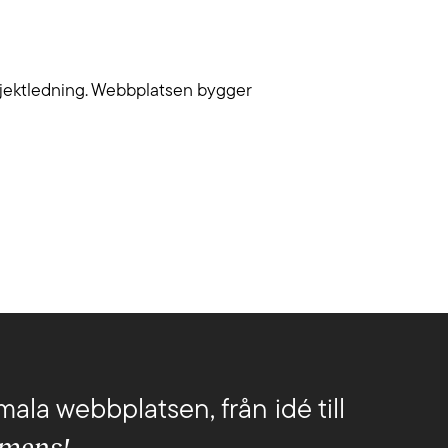
Lediga jobb
a dig i WCAG-krav och utveckla upplevelser
g nå fler.
Om oss
rojektledning. Webbplatsen bygger
Kollektivavtal
CSR
English
mala webbplatsen, från idé till