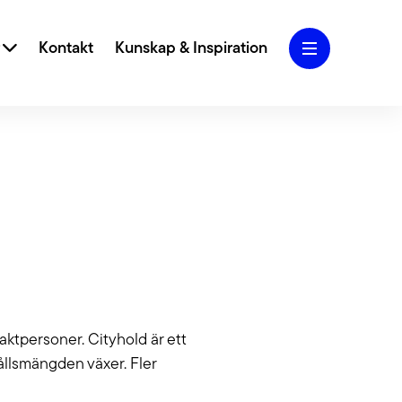
r
Kontakt
Kunskap & Inspiration
iva designkoncept och användarcentrerad
 vi ditt varumärke och webbplats till nya höjder.
Marketing
Blogg
 SEO, SEM, Performance Marketing och Analys
g att skapa och ta hand om din trafik.
aktpersoner. Cityhold är ett
Jobba hos oss
lighet
ållsmängden växer. Fler
rfarenhet av att jobba med tillgängliga webbar