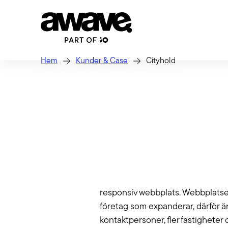
Hem
Kunder & Case
Cityhold
Strate
Vi hjälpe
GEO: Bli vald i
säkerstäl
Tech
AI-genererade
Webb, app
svar
jobbar i
responsiv webbplats. Webbplatsen 
Laravel m
Ditt nästa lead googlar inte – de
Förva
företag som expanderar, därför är
frågar AI. Med GEO (Generative
kontaktpersoner, fler fastigheter
Engine Optimization) gör vi ditt
När du lå