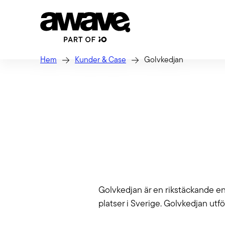
Hem
Kunder & Case
Golvkedjan
Strate
Vi hjälpe
GEO: Bli vald i
säkerstäl
Tech
AI-genererade
Webb, app
svar
jobbar i
Golvkedjan är en rikstäckande en
Laravel m
Ditt nästa lead googlar inte – de
Förva
platser i Sverige. Golvkedjan utfö
frågar AI. Med GEO (Generative
Engine Optimization) gör vi ditt
När du lå