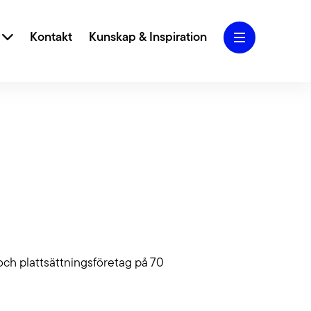
r
Kontakt
Kunskap & Inspiration
iva designkoncept och användarcentrerad
 vi ditt varumärke och webbplats till nya höjder.
Marketing
Blogg
 SEO, SEM, Performance Marketing och Analys
g att skapa och ta hand om din trafik.
och plattsättningsföretag på 70
Jobba hos oss
lighet
rfarenhet av att jobba med tillgängliga webbar