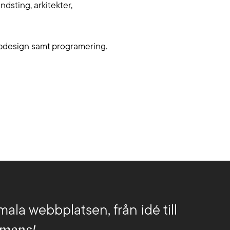
Lediga jobb
dsting, arkitekter,
a dig i WCAG-krav och utveckla upplevelser
g nå fler.
Om oss
ebbdesign samt programering.
Kollektivavtal
CSR
English
mala webbplatsen, från idé till