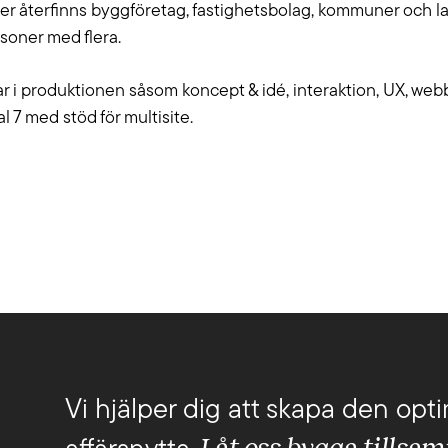
 återfinns byggföretag, fastighetsbolag, kommuner och lan
i sköter drift, förvaltning och support och
och kan guid
soner med flera.
yr tjänster efter dina behov.
som hjälper di
elar i produktionen såsom koncept & idé, interaktion, UX, w
 7 med stöd för multisite.
Vi hjälper dig att skapa den opti