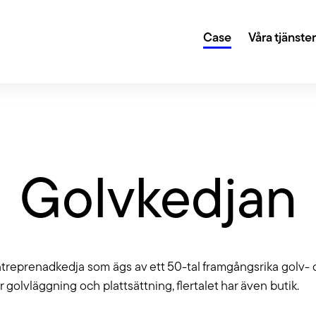
Case
Våra tjänste
gi och digital transformation
Creative
r dig sätta en plan för din digitala närvaro och
Genom kreat
Golvkedjan
la att du når dina mål.
design lyfter
Growth 
 eller en annan teknisk lösning? Vi fixar det. Och
Med hjälp av
 CMS som WordPress, Umbraco, Drupal, Storyblok,
hjälper vi di
treprenadkedja som ägs av ett 50-tal framgångsrika golv- 
ed fler.
ltning
Tillgäng
r golvläggning och plattsättning, flertalet har även butik.
ter oss sköta det löpande arbetet är din site i trygga
Vi har lång e