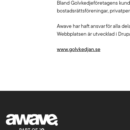
varumärke synligt i verktyg som
Bland Golvkedjeföretagens kunder
händer. V
Chat GPT, Perplexity och AI
bostadsrättsföreningar, privatper
skräddars
Overview.
Awave har haft ansvar för alla d
Läs mer
Webbplatsen är utvecklad i Drupal
www.golvkedjan.se