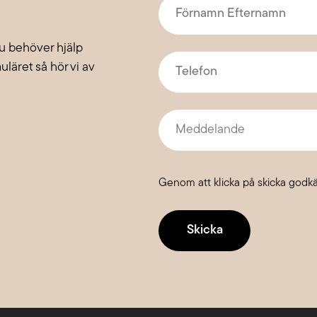
Förnamn
Efternamn
*
du behöver hjälp
Telefon
*
rmuläret så hör vi av
Meddelande
Genom att klicka på skicka godk