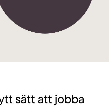
a dig i WCAG-krav och utveckla upplevelser
g nå fler.
ytt sätt att jobba