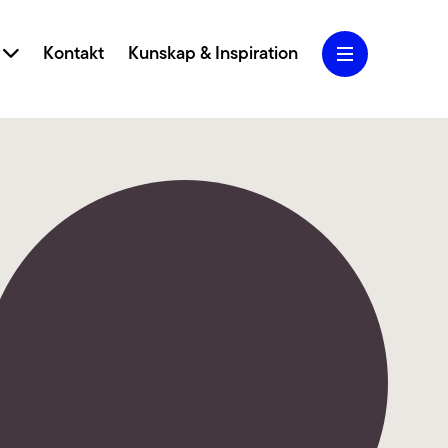
r
Kontakt
Kunskap & Inspiration
Blogg
Jobba hos oss
Lediga jobb
iva designkoncept och användarcentrerad
Om oss
 vi ditt varumärke och webbplats till nya höjder.
Marketing
Kollektivavtal
 SEO, SEM, Performance Marketing och Analys
g att skapa och ta hand om din trafik.
CSR
lighet
English
rfarenhet av att jobba med tillgängliga webbar