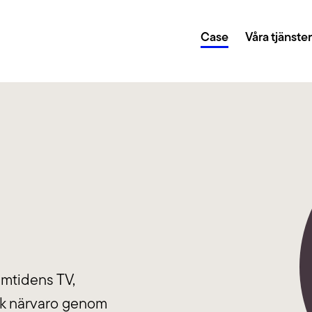
Case
Våra tjänste
gi och digital transformation
Creative
r dig sätta en plan för din digitala närvaro och
Genom kreat
la att du når dina mål.
design lyfter
Growth 
 eller en annan teknisk lösning? Vi fixar det. Och
Med hjälp av
 CMS som WordPress, Umbraco, Drupal, Storyblok,
hjälper vi di
ed fler.
amtidens TV,
ltning
Tillgäng
ark närvaro genom
ter oss sköta det löpande arbetet är din site i trygga
Vi har lång e