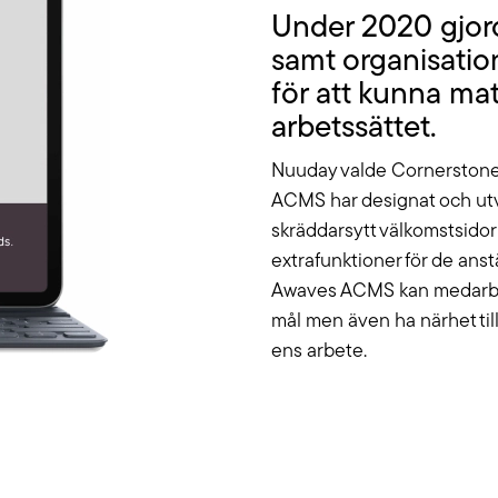
Under 2020 gjor
samt organisatio
för att kunna mat
arbetssättet.
Nuuday valde Cornerstones
ACMS har designat och utve
skräddarsytt välkomstsidor
extrafunktioner för de ans
Awaves ACMS kan medarbet
mål men även ha närhet til
ens arbete.