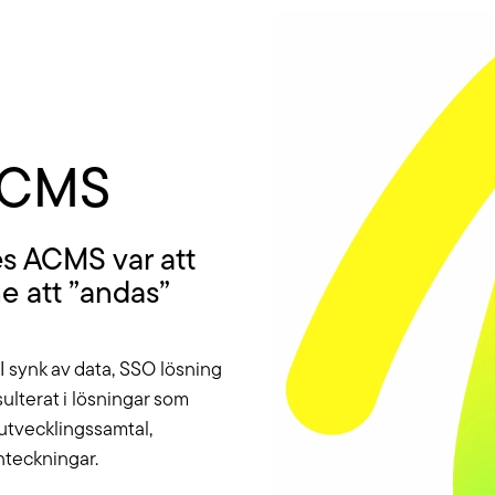
ACMS
es ACMS var att
e att ”andas”
I synk av data, SSO lösning
ulterat i lösningar som
 utvecklingssamtal,
nteckningar.