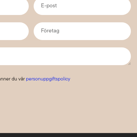
E-
post
*
Företag
*
änner du vår
personuppgiftspolicy