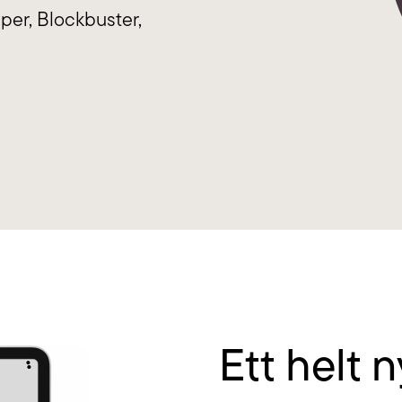
i sköter drift, förvaltning och support och
och kan guid
per, Blockbuster,
yr tjänster efter dina behov.
som hjälper di
Ett helt n