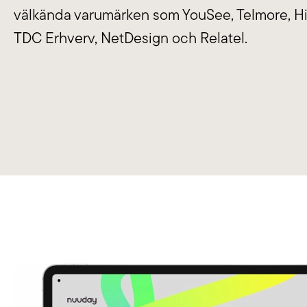
varumärke synligt i verktyg som
händer. V
välkända varumärken som YouSee, Telmore, Hi
Chat GPT, Perplexity och AI
skräddars
TDC Erhverv, NetDesign och Relatel.
Overview.
Läs mer