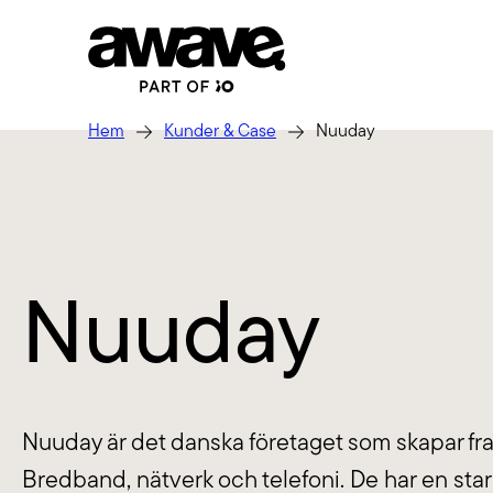
Hem
Kunder & Case
Nuuday
Strate
Vi hjälpe
GEO: Bli vald i
säkerstäl
Nuuday
Tech
AI-genererade
Webb, app
svar
jobbar i
Laravel m
Ditt nästa lead googlar inte – de
Nuuday är det danska företaget som skapar fr
Förva
frågar AI. Med GEO (Generative
Bredband, nätverk och telefoni. De har en st
Engine Optimization) gör vi ditt
När du lå