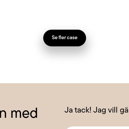
Se fler case
Ja tack! Jag vill g
rån med