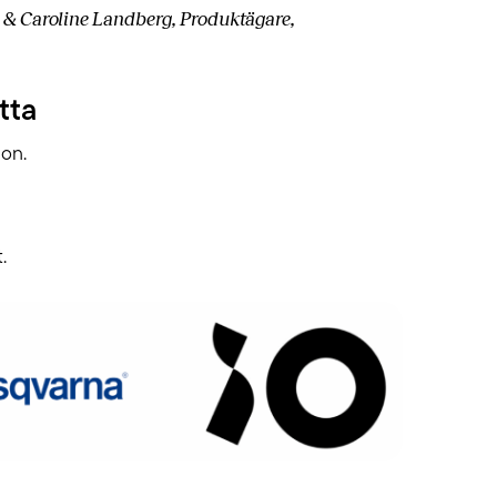
ve & Caroline Landberg, Produktägare,
tta
ion.
.