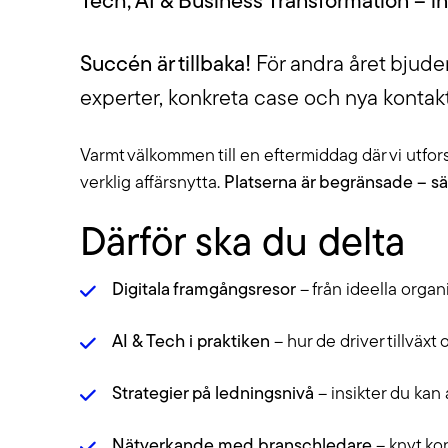
Tech, AI & Business Transformation – ins
Succén är tillbaka!
För andra året bjuder
experter, konkreta case och nya kontakt
Varmt välkommen till en eftermiddag där vi utforsk
verklig affärsnytta.
Platserna är begränsade – sä
Därför ska du delta
Digitala framgångsresor
– från ideella organi
AI & Tech i praktiken
– hur de driver tillväxt 
Strategier på ledningsnivå
– insikter du kan 
Nätverkande med branschledare
– knyt kon