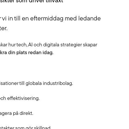
ikter som driver tillväxt
 vi in till en eftermiddag med ledande
er.
ar hur tech, AI och digitala strategier skapar
kra din plats redan idag.
sationer till globala industribolag.
och effektivisering.
agera på direkt.
takter som gör skillnad.