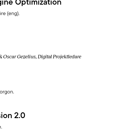
ine Optimization
öre (eng).
& Oscar Gezelius, Digital Projektledare
morgon.
ion 2.0
.