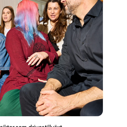
i sköter drift, förvaltning och support och
och kan guid
yr tjänster efter dina behov.
som hjälper di