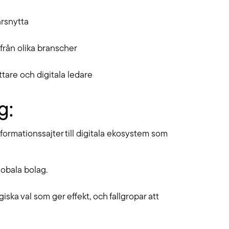
ärsnytta
från olika branscher
ttare och digitala ledare
g:
formationssajter till digitala ekosystem som
lobala bolag.
iska val som ger effekt, och fallgropar att