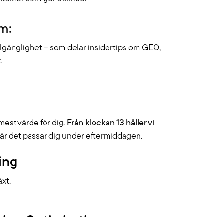
m:
illgänglighet – som delar insidertips om GEO,
.
mest värde för dig.
Från klockan 13 håller vi
n när det passar dig under eftermiddagen.
ing
äxt.