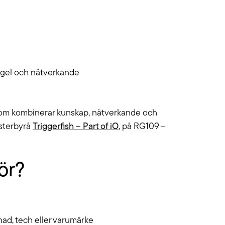
ingel och nätverkande
 som kombinerar kunskap, nätverkande och
ysterbyrå
Triggerfish – Part of iO
, på RG109 –
ör?
knad, tech eller varumärke