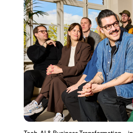
varumärke synligt i verktyg som
händer. V
Chat GPT, Perplexity och AI
skräddars
Overview.
Läs mer