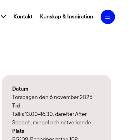
r
Kontakt
Kunskap & Inspiration
iva designkoncept och användarcentrerad
 vi ditt varumärke och webbplats till nya höjder.
Datum
Marketing
Torsdagen den 6 november 2025
Blogg
 SEO, SEM, Performance Marketing och Analys
Tid
g att skapa och ta hand om din trafik.
Talks 13.00–16.30, därefter After
Jobba hos oss
Speech, mingel och nätverkande
lighet
Plats
rfarenhet av att jobba med tillgängliga webbar
RG109, Regeringsgatan 109,