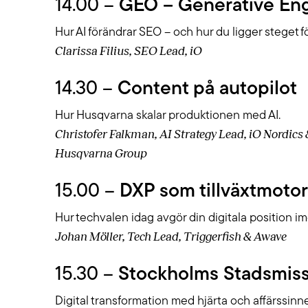
14.00 –
GEO – Generative Eng
Hur AI förändrar SEO – och hur du ligger steget f
Clarissa Filius, SEO Lead, iO
14.30 –
Content på autopilot
Hur Husqvarna skalar produktionen med AI.
Christofer Falkman, AI Strategy Lead, iO Nordics 
Husqvarna Group
15.00 –
DXP som tillväxtmotor
Hur techvalen idag avgör din digitala position i
Johan Möller, Tech Lead, Triggerfish & Awave
15.30 –
Stockholms Stadsmiss
Digital transformation med hjärta och affärssinne