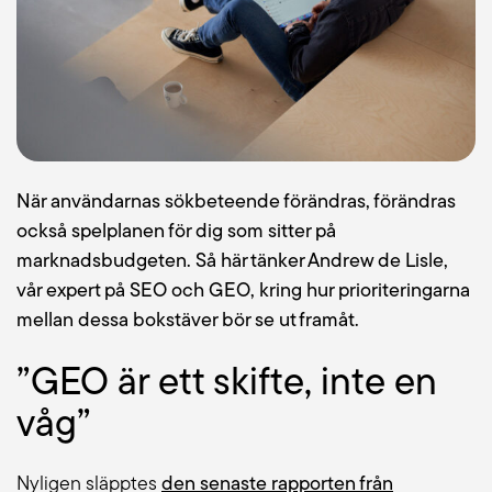
Blogg
Jobba hos oss
Lediga jobb
När användarnas sökbeteende förändras, förändras
också spelplanen för dig som sitter på
Om oss
marknadsbudgeten. Så här tänker Andrew de Lisle,
vår expert på SEO och GEO, kring hur prioriteringarna
Kollektivavtal
mellan dessa bokstäver bör se ut framåt.
CSR
”GEO är ett skifte, inte en
våg”
English
Nyligen släpptes
den senaste rapporten från