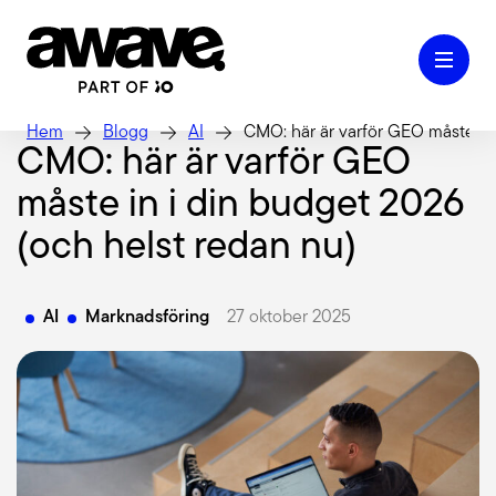
Hem
Blogg
AI
CMO: här är varför GEO måste in 
CMO: här är varför GEO
måste in i din budget 2026
Case
(och helst redan nu)
Våra tjänster
AI
Marknadsföring
27 oktober 2025
Kontakt
Kunskap & Inspiration