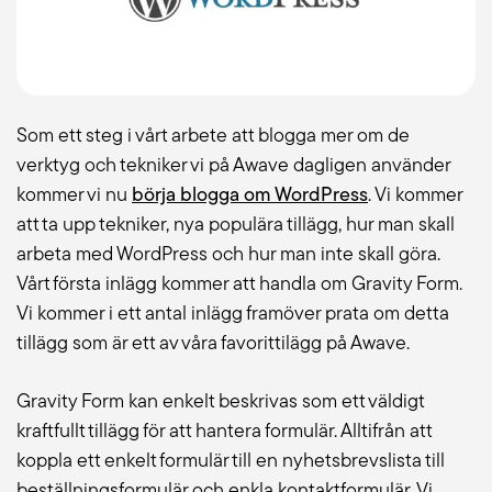
Blogg
Jobba hos oss
Som ett steg i vårt arbete att blogga mer om de
verktyg och tekniker vi på Awave dagligen använder
kommer vi nu
börja blogga om WordPress
. Vi kommer
Lediga jobb
att ta upp tekniker, nya populära tillägg, hur man skall
Om oss
arbeta med WordPress och hur man inte skall göra.
Vårt första inlägg kommer att handla om Gravity Form.
Vi kommer i ett antal inlägg framöver prata om detta
Kollektivavtal
tillägg som är ett av våra favorittilägg på Awave.
CSR
Gravity Form kan enkelt beskrivas som ett väldigt
English
kraftfullt tillägg för att hantera formulär. Alltifrån att
koppla ett enkelt formulär till en nyhetsbrevslista till
beställningsformulär och enkla kontaktformulär. Vi