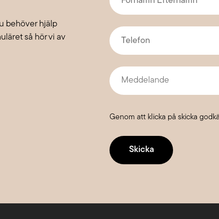
Efternamn
*
du behöver hjälp
Telefon
*
rmuläret så hör vi av
Meddelande
Genom att klicka på skicka godk