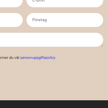
post
*
Företag
*
änner du vår
personuppgiftspolicy