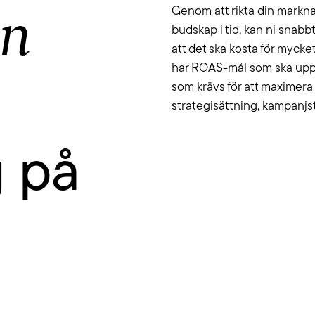
an
Genom att rikta din markna
budskap i tid, kan ni snabb
att det ska kosta för mycke
har ROAS-mål som ska uppfy
som krävs för att maximera d
strategisättning, kampanjs
 på