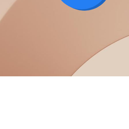
a dig i WCAG-krav och utveckla upplevelser
g nå fler.