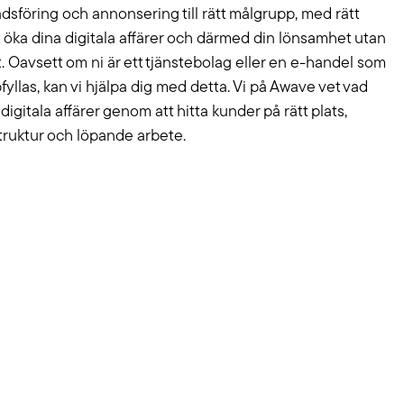
dsföring och annonsering till rätt målgrupp, med rätt
t öka dina digitala affärer och därmed din lönsamhet utan
t. Oavsett om ni är ett tjänstebolag eller en e-handel som
llas, kan vi hjälpa dig med detta. Vi på Awave vet vad
igitala affärer genom att hitta kunder på rätt plats,
truktur och löpande arbete.