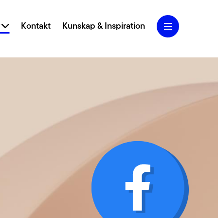
r
Kontakt
Kunskap & Inspiration
Blogg
Jobba hos oss
Lediga jobb
iva designkoncept och användarcentrerad
Om oss
 vi ditt varumärke och webbplats till nya höjder.
Marketing
Kollektivavtal
 SEO, SEM, Performance Marketing och Analys
g att skapa och ta hand om din trafik.
CSR
lighet
English
rfarenhet av att jobba med tillgängliga webbar