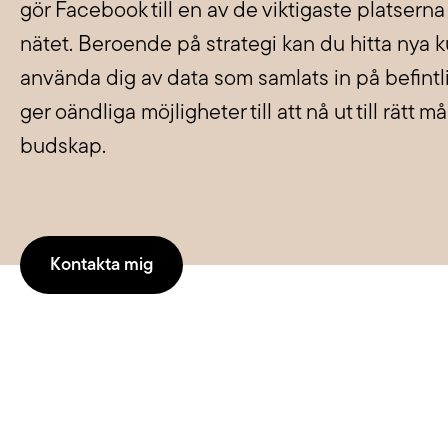
gör Facebook till en av de viktigaste platsern
varumärke synligt i verktyg som
händer. V
Chat GPT, Perplexity och AI
skräddars
nätet. Beroende på strategi kan du hitta nya
Overview.
använda dig av data som samlats in på befintl
Läs mer
ger oändliga möjligheter till att nå ut till rätt 
budskap.
Kontakta mig