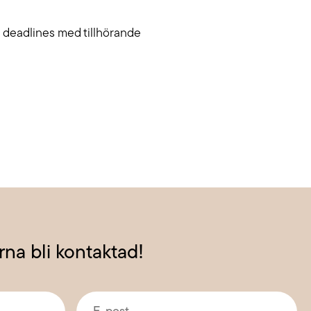
a deadlines med tillhörande
ärna bli kontaktad!
E-