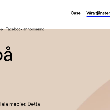
Case
Våra tjänste
Facebook annonsering
på
gi och digital transformation
Creative
r dig sätta en plan för din digitala närvaro och
Genom kreat
la att du når dina mål.
design lyfter
Growth 
 eller en annan teknisk lösning? Vi fixar det. Och
Med hjälp av
 CMS som WordPress, Umbraco, Drupal, Storyblok,
hjälper vi di
ed fler.
ltning
Tillgäng
iala medier. Detta
ter oss sköta det löpande arbetet är din site i trygga
Vi har lång e