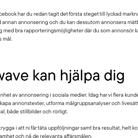
ebook har du redan tagit det första steget till lyckad markn
ed annan annonsering och du kan dessutom annonsera mätba
 med bra rapporteringsmöjligheter där du som annonsör kan
 mål.
wave kan hjälpa dig
het av annonsering i sociala medier. Idag har vi flera kund
 skapa annonstexter, utforma målgruppsanalyser och livesätta
, både stillbilder och rörligt.
ygga i att ni får täta uppföljningar samt bra resultat, helt k
nsamhet och nå de relevanta affärsmålen.