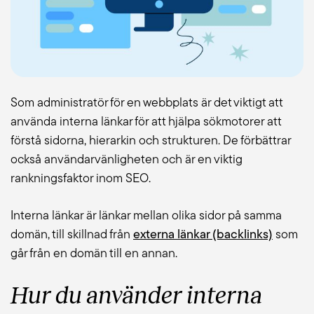
Blogg
Jobba hos oss
Som administratör för en webbplats är det viktigt att
använda interna länkar för att hjälpa sökmotorer att
Lediga jobb
förstå sidorna, hierarkin och strukturen. De förbättrar
också användarvänligheten och är en viktig
Om oss
rankningsfaktor inom SEO.
Kollektivavtal
Interna länkar är länkar mellan olika sidor på samma
domän, till skillnad från
externa länkar (backlinks)
som
CSR
går från en domän till en annan.
English
Hur du
använd
er
interna