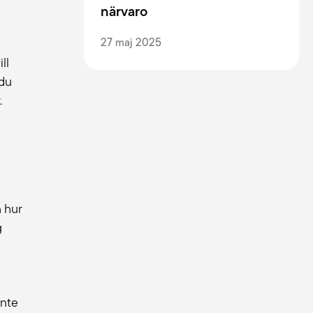
närvaro
27 maj 2025
ll
 du
.
 hur
g
inte