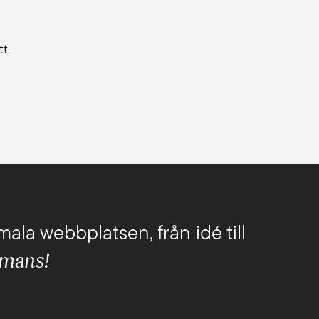
tt
mala webbplatsen, från idé till
mmans!