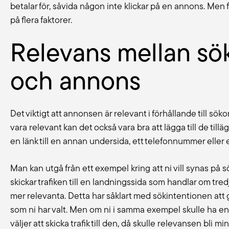
betalar för, såvida någon inte klickar på en annons. Men
på flera faktorer.
Relevans mellan sök
och annons
Det viktigt att annonsen är relevant i förhållande till sö
vara relevant kan det också vara bra att lägga till de til
en länk till en annan undersida, ett telefonnummer eller
Man kan utgå från ett exempel kring att ni vill synas på 
skickar trafiken till en landningssida som handlar om tred
mer relevanta. Detta har såklart med sökintentionen att
som ni har valt. Men om ni i samma exempel skulle ha e
väljer att skicka trafik till den, då skulle relevansen bli min