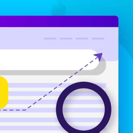
i sköter drift, förvaltning och support och
och kan guid
yr tjänster efter dina behov.
som hjälper di