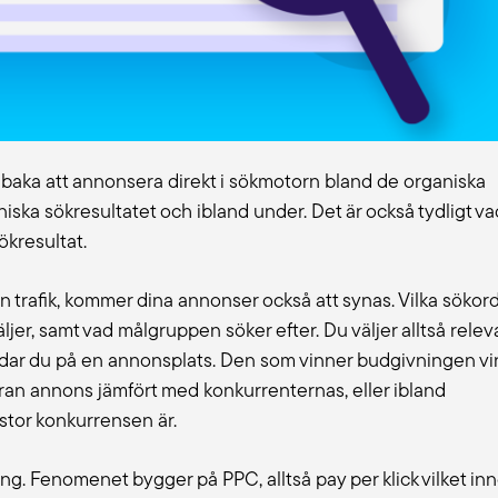
lbaka att annonsera direkt i sökmotorn bland de organiska
ska sökresultatet och ibland under. Det är också tydligt va
ökresultat.
a in trafik, kommer dina annonser också att synas. Vilka sökor
äljer, samt vad målgruppen söker efter. Du väljer alltså rele
udar du på en annonsplats. Den som vinner budgivningen vi
ran annons jämfört med konkurrenternas, eller ibland
tor konkurrensen är.
g. Fenomenet bygger på PPC, alltså pay per klick vilket in