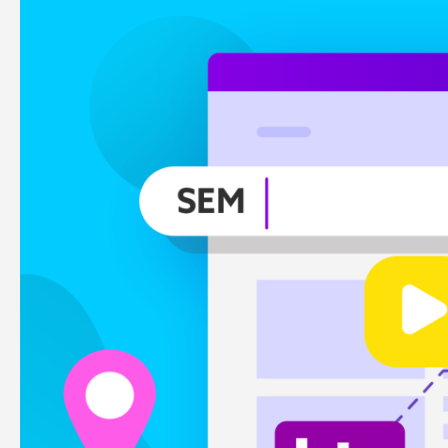
varumärke synligt i verktyg som
händer. V
Chat GPT, Perplexity och AI
skräddars
Overview.
Läs mer