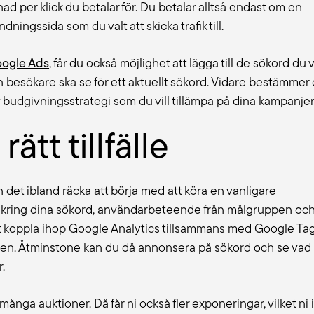
tnad per klick du betalar för. Du betalar alltså endast om en
ningssida som du valt att skicka trafik till.
ogle Ads
, får du också möjlighet att lägga till de sökord du vi
 besökare ska se för ett aktuellt sökord. Vidare bestämmer
av budgivningsstrategi som du vill tillämpa på dina kampanjer
ätt tillfälle
det ibland räcka att börja med att köra en vanligare
ta kring dina sökord, användarbeteende från målgruppen och
t koppla ihop Google Analytics tillsammans med Google Ta
ngen. Åtminstone kan du då annonsera på sökord och se vad
.
många auktioner. Då får ni också fler exponeringar, vilket ni 