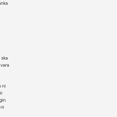
änka
n ska
 vara
 ni
ir
gin
 ni