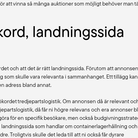
 för att vinna så många auktioner som möjligt behöver man t
ord, landningssida
kordet och att det är rätt landningssida. Förutom att annonse
lägg som skulle vara relevanta i sammanhanget. Ett tillägg kan
 en adress bland annat.
sökordet tredjepartslogistik. Om annonsen då är relevant och
jepartslogistik, då får ni högre relevans och era annonser bl
 göra för en specifik besökare, men också budgivningsstrate
n landningssida som handlar om containerlagerhållning och
dre. Troligtvis skulle det leda till att ni också får dyrare