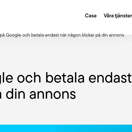
Case
Våra tjänste
å Google och betala endast när någon klickar på din annons
gi och digital transformation
Creative
r dig sätta en plan för din digitala närvaro och
Genom kreat
e och betala endast
la att du når dina mål.
design lyfter
Growth 
å din annons
 eller en annan teknisk lösning? Vi fixar det. Och
Med hjälp av
 CMS som WordPress, Umbraco, Drupal, Storyblok,
hjälper vi di
ed fler.
ltning
Tillgäng
ter oss sköta det löpande arbetet är din site i trygga
Vi har lång e