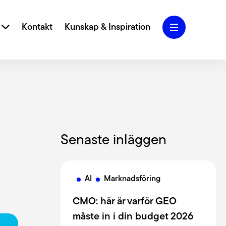
r
Kontakt
Kunskap & Inspiration
iva designkoncept och användarcentrerad
 vi ditt varumärke och webbplats till nya höjder.
Senaste inläggen
Marketing
Blogg
 SEO, SEM, Performance Marketing och Analys
g att skapa och ta hand om din trafik.
AI
Marknadsföring
Jobba hos oss
CMO: här är varför GEO
lighet
måste in i din budget 2026
rfarenhet av att jobba med tillgängliga webbar