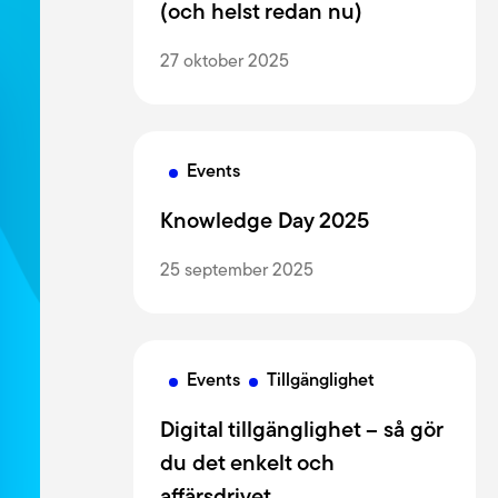
Lediga jobb
(och helst redan nu)
a dig i WCAG-krav och utveckla upplevelser
g nå fler.
Om oss
27 oktober 2025
Kollektivavtal
Events
CSR
Knowledge Day 2025
English
25 september 2025
Events
Tillgänglighet
Digital tillgänglighet – så gör
du det enkelt och