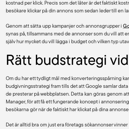
kostnad per klick. Precis som det låter är det faktiskt kos
besökare klickar på din annons som sedan leder till en land
Genom att sätta upp kampanjer och annonsgrupper i
Go
synas på, tillsammans med de annonser som du vill att en
själv hur mycket du vill lägga i budget och vilken typ ut
Rätt budstrategi vid r
Om du har ett tydligt mål med konverteringsspårning kan 
budgivningsstrategi fram tills det att Google samlar da
de presterar på webbplatsen. Detta kan göras genom at
Manager, för att få ett fungerande koncept i annonseri
besökarna gör när de faktiskt har klickat på dina annonser
Det är alltid bra om just era företags sökannonser vinner 