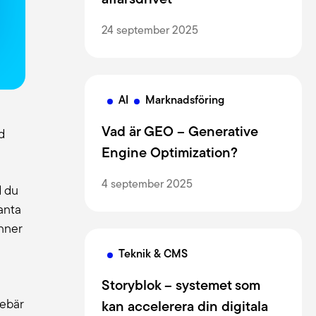
affärsdrivet
24 september 2025
AI
Marknadsföring
Vad är GEO – Generative
d
Engine Optimization?
4 september 2025
d du
vanta
nner
Teknik & CMS
Storyblok – systemet som
nebär
kan accelerera din digitala