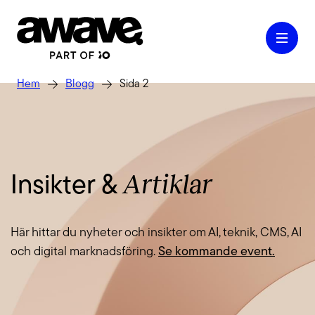
Hem
Blogg
Sida 2
Case
Artiklar
Insikter &
Våra tjänster
Här hittar du nyheter och insikter om AI, teknik, CMS, AI
Kontakt
och digital marknadsföring.
Se kommande event.
Kunskap & Inspiration