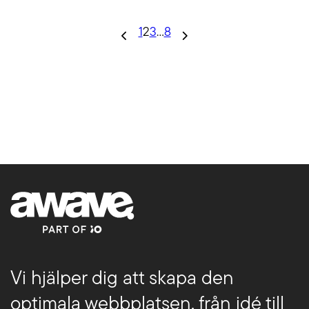
1
2
3
…
8
Vi hjälper dig att skapa den
optimala webbplatsen, från idé till