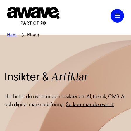
Hem
Blogg
Case
Artiklar
Insikter &
Våra tjänster
Här hittar du nyheter och insikter om AI, teknik, CMS, AI
Kontakt
och digital marknadsföring.
Se kommande event.
Kunskap & Inspiration