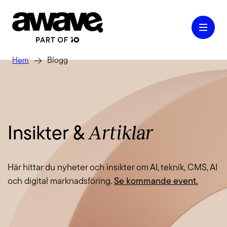
Hem
Blogg
Case
Artiklar
Insikter &
Våra tjänster
Här hittar du nyheter och insikter om AI, teknik, CMS, AI
Kontakt
och digital marknadsföring.
Se kommande event.
Kunskap & Inspiration